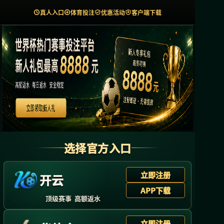
新闻中心
188金宝搏