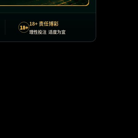
欧盟半决赛首回合
2026/03/27
NBA季后赛精彩回顾
2026/03/27