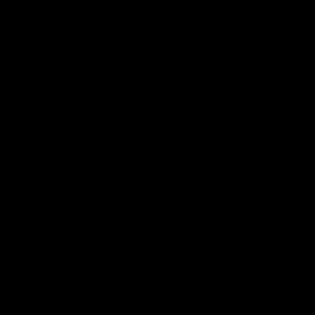
ADVANTAGE
选择188金宝搏的理由