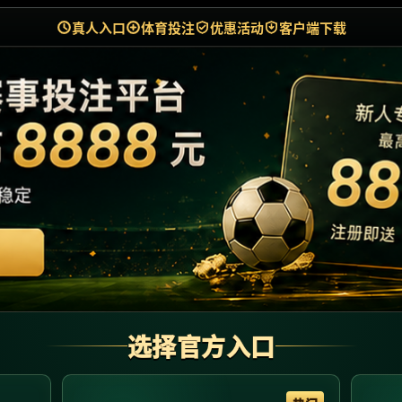
首页
金宝博官网
188金宝博
App下载
联系方式
关于
ABOUT U
关于188金宝搏
本公司专注高端智能跑步鞋研发，
气。中底使用保暖材料，适合冬
外装备品牌合作，开发冬季跑步
备。