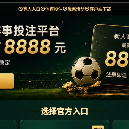
首页
金宝博官网
188金宝博
App下载
育资讯、赛事直播和精彩瞬