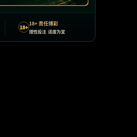
安全登录器
采用轻量化架构与加密访问机制，适配多种设备系
统，有效防劫持、防屏蔽，保障平台访问安全性和
数据一致性。
立即下载