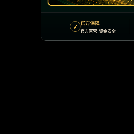
188金宝搏全站App
我们推出的原生应用覆盖体育、电竞等热门内容，
支持赛事查看、数据浏览与多端同步，结合高清直
播与智能提醒，为用户带来高效、流畅的体验。
立即下载